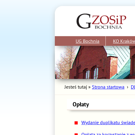
UG Bochnia
KO Krakó
Jesteś tutaj »
Strona startowa
›
D
Opłaty
Wydanie duplikatu świadec
Opłata za korzystanie z 