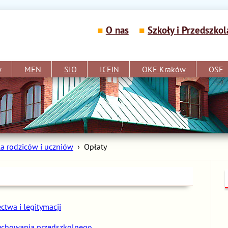
O nas
Szkoły i Przedszkol
w
MEN
SIO
ICEiN
OKE Kraków
OSE
la rodziców i uczniów
›
Opłaty
twa i legitymacji
wychowania przedszkolnego